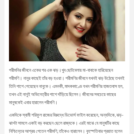
পরীমনির জীবনে একের পর এক ঝড়।খুব ছোটবেলায় মা-বাবাকে হারিয়েছেন
পরীমণি। নানুর কাছেই তাঁর বড় হওয়া। পরীমণির জীবনে যখনই ঝড় উঠেছে তখনই
তিনি পাশে পেয়েছেন নানুকে। এমনকী, মাদককাণ্ডে যখন পরীমণির হাজতবাস হল,
তখন এই নানুই অভিনেত্রীর পাশে দাঁড়িয়ে ছিলেন। জীবনের সবচেয়ে কাছের
মানুষকেই এবার হারালেন পরীমণি।
একদিকে স্বামী শরিফুল রাজের বিরুদ্ধে ডিভোর্স ফাইল করেছেন, অন্যদিকে, ঝড়-
ঝাপ্টা সামলে একাই বড় করছেন ছেলে রাজ্যকে। এরই মাঝে যে মানুষটির কাছে
নিশ্চিন্তের আশ্রয় পেতেন পরীমণি, তাঁকেও হারালেন। বৃহস্পতিবার প্রয়াত হলেন