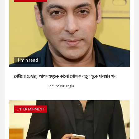
1 min read
পেটানো চেহারা, আপাদমস্তক কালো পোশাক নতুন লুকে সালমান খান
2 months ago
SecureTvBangla
ENTERTAINMENT