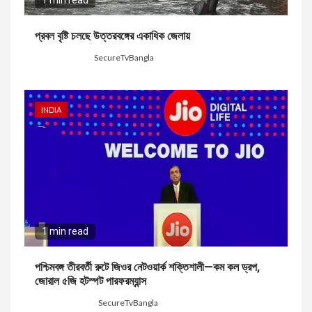
প্রবল বৃষ্টি চলছে উত্তরবঙ্গের একাধিক জেলায়
1 day ago
SecureTvBangla
INDIA
1 min read
পশ্চিমবঙ্গ তীরবর্তী রুটে জিওর নেটওয়ার্ক শক্তিশালী—কম কল ড্রপ,
জোরাল ৫জি হটস্পট পারফরম্যান্স
7 days ago
SecureTvBangla