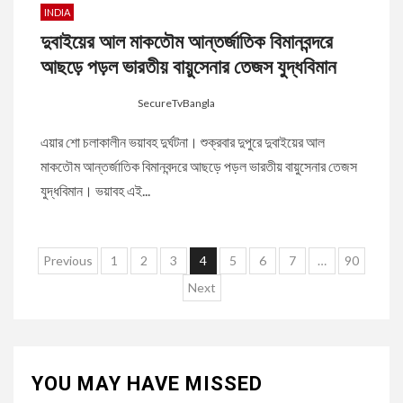
INDIA
দুবাইয়ের আল মাকতৌম আন্তর্জাতিক বিমানবন্দরে
আছড়ে পড়ল ভারতীয় বায়ুসেনার তেজস যুদ্ধবিমান
9 months ago
SecureTvBangla
এয়ার শো চলাকালীন ভয়াবহ দুর্ঘটনা। শুক্রবার দুপুরে দুবাইয়ের আল
মাকতৌম আন্তর্জাতিক বিমানবন্দরে আছড়ে পড়ল ভারতীয় বায়ুসেনার তেজস
যুদ্ধবিমান। ভয়াবহ এই...
Posts
Previous
1
2
3
4
5
6
7
…
90
pagination
Next
YOU MAY HAVE MISSED