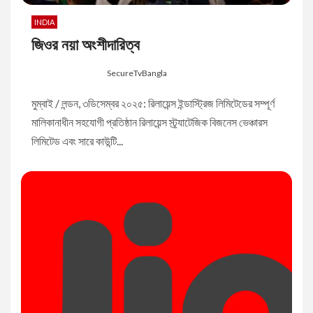
INDIA
জিওর নয়া অংশীদারিত্ব
8 months ago
SecureTvBangla
মুম্বাই / লন্ডন, ৩ডিসেম্বর ২০২৫: রিলায়েন্স ইন্ডাস্ট্রিজ লিমিটেডের সম্পূর্ণ
মালিকানাধীন সহযোগী প্রতিষ্ঠান রিলায়েন্স স্ট্র্যাটেজিক বিজনেস ভেঞ্চারস
লিমিটেড এবং সারে কাউন্টি...