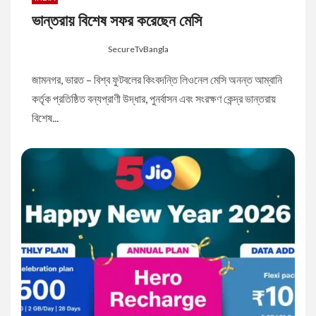
ভান্তরায় বিশেষ সফর করেছেন মেসি
8 months ago
SecureTvBangla
জামনগর, ভারত – বিশ্ব ফুটবলের কিংবদন্তি লিওনেল মেসি অনন্ত আম্বানি
কর্তৃক প্রতিষ্ঠিত বন্যপ্রাণী উদ্ধার, পুনর্বাসন এবং সংরক্ষণ কেন্দ্র ভান্তরায়
বিশেষ...