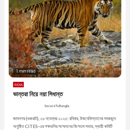
1 min read
INDIA
ভান্তরা নিয়ে নয়া সিধান্ত
8 months ago
SecureTvBangla
জামনগর (গুজরাট), ২৬ নভেম্বর ২০২৫: রবিবার, উজবেকিস্তানের সমরকন্দে
অনুষ্ঠিত CITES-এর পক্ষগুলির সম্মেলনের বিংশতম সভায়, স্থায়ী কমিটি