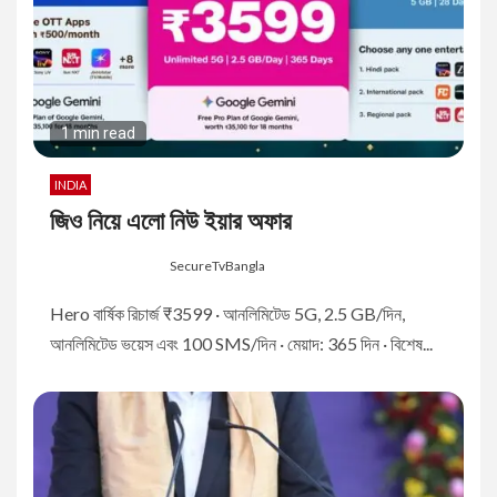
1 min read
INDIA
জিও নিয়ে এলো নিউ ইয়ার অফার
8 months ago
SecureTvBangla
Hero বার্ষিক রিচার্জ ₹3599 · আনলিমিটেড 5G, 2.5 GB/দিন,
আনলিমিটেড ভয়েস এবং 100 SMS/দিন · মেয়াদ: 365 দিন · বিশেষ...