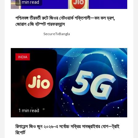
1 min read
পশ্চিমবঙ্গ তীরবর্তী রুটে জিওর নেটওয়ার্ক শক্তিশালী—কম কল ড্রপ,
জোরাল ৫জি হটস্পট পারফরম্যান্স
7 days ago
SecureTvBangla
INDIA
1 min read
রিলায়েন্স জিও জুন ২০২৬-এ সর্বোচ্চ সক্রিয় সাবস্ক্রাইবার যোগ—ট্রাই
রিপোর্ট