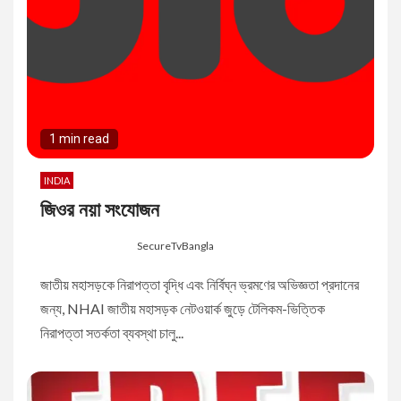
1 min read
INDIA
জিওর নয়া সংযোজন
8 months ago
SecureTvBangla
জাতীয় মহাসড়কে নিরাপত্তা বৃদ্ধি এবং নির্বিঘ্ন ভ্রমণের অভিজ্ঞতা প্রদানের
জন্য, NHAI জাতীয় মহাসড়ক নেটওয়ার্ক জুড়ে টেলিকম-ভিত্তিক
নিরাপত্তা সতর্কতা ব্যবস্থা চালু...