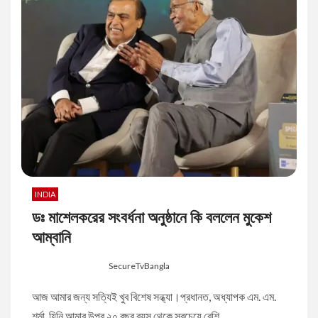
INDIA
ডঃ মাশেলকরের সংবর্ধনা অনুষ্ঠানে কি বললেন মুকেশ
আম্বানি
8 months ago
SecureTvBangla
আজ আমার জন্য সত্যিই খুব বিশেষ সন্ধ্যা।প্রধানত, অধ্যাপক এম. এম.
শর্মা, যিনি আমার উপর ২০ বছর বয়স থেকে সবচেয়ে বেশি...