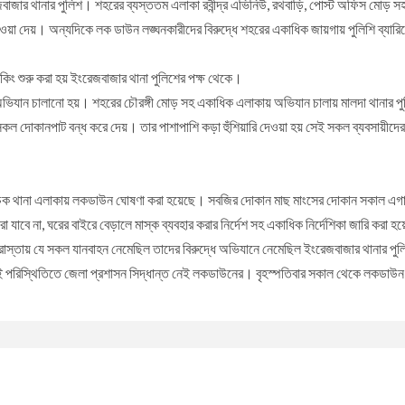
জার থানার পুলিশ। শহরের ব্যস্ততম এলাকা রবীন্দ্র এভিনিউ, রথবাড়ি, পোস্ট অফিস মোড় সহ এ
া দেয়। অন্যদিকে লক ডাউন লঙ্ঘনকারীদের বিরুদ্ধে শহরের একাধিক জায়গায় পুলিশি ব্যারি
ং শুরু করা হয় ইংরেজবাজার থানা পুলিশের পক্ষ থেকে।
যান চালানো হয়। শহরের চৌরঙ্গী মোড় সহ একাধিক এলাকায় অভিযান চালায় মালদা থানার পুলিশ।
েই সকল দোকানপাট বন্ধ করে দেয়। তার পাশাপাশি কড়া হুঁশিয়ারি দেওয়া হয় সেই সকল ব্যবসায়
়াচক থানা এলাকায় লকডাউন ঘোষণা করা হয়েছে। সবজির দোকান মাছ মাংসের দোকান সকাল এগারো
 যাবে না, ঘরের বাইরে বেড়ালে মাস্ক ব্যবহার করার নির্দেশ সহ একাধিক নির্দেশিকা জারি কর
স্তায় যে সকল যানবাহন নেমেছিল তাদের বিরুদ্ধে অভিযানে নেমেছিল ইংরেজবাজার থানার পু
ই পরিস্থিতিতে জেলা প্রশাসন সিদ্ধান্ত নেই লকডাউনের। বৃহস্পতিবার সকাল থেকে লকডাউন