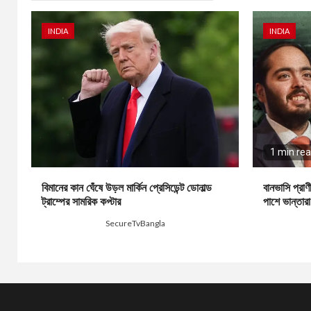
INDIA
INDIA
1 min re
বিমানের কান ঘেঁষে উড়ল মার্কিন প্রেসিডেন্ট ডোনাল্ড
বানভাসি প্রা
ট্রাম্পের সামরিক কপ্টার
পাশে ভান্তারা:
1 hour ago
SecureTvBangla
12 hours 