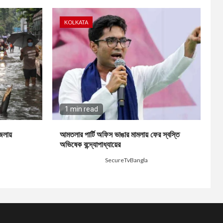
KOLKATA
1 min read
জেলায়
আমতলার পার্টি অফিস ভাঙার মামলায় ফের স্বস্তি
অভিষেক বন্দ্যোপাধ্যায়ের
3 days ago
SecureTvBangla