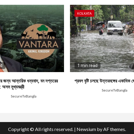
KOLKATA
ad
1 min read
ণীর জন্য আন্তরিক ধন্যবাদ, বন দপ্তরের
প্রবল বৃষ্টি চলছে উত্তরবঙ্গের একাধিক 
 অসম মুখ্যমন্ত্রী
2 days ago
SecureTvBangla
ago
SecureTvBangla
Copyright © All rights reserved.
|
Newsium
by AF themes.