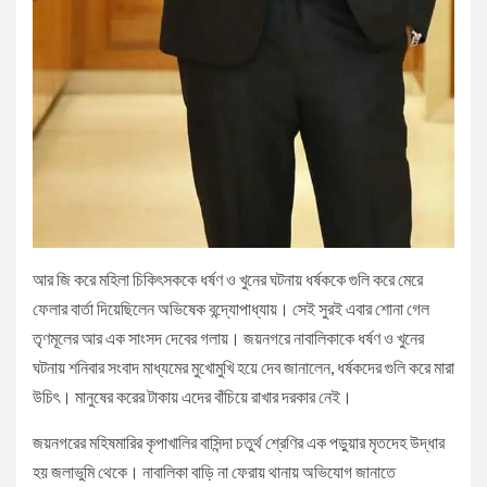
আর জি করে মহিলা চিকিৎসককে ধর্ষণ ও খুনের ঘটনায় ধর্ষককে গুলি করে মেরে
ফেলার বার্তা দিয়েছিলেন অভিষেক বন্দ্যোপাধ্যায়। সেই সুরই এবার শোনা গেল
তৃণমূলের আর এক সাংসদ দেবের গলায়। জয়নগরে নাবালিকাকে ধর্ষণ ও খুনের
ঘটনায় শনিবার সংবাদ মাধ্যমের মুখোমুখি হয়ে দেব জানালেন, ধর্ষকদের গুলি করে মারা
উচিৎ। মানুষের করের টাকায় এদের বাঁচিয়ে রাখার দরকার নেই।
জয়নগরের মহিষমারির কৃপাখালির বাসিন্দা চতুর্থ শ্রেণির এক পড়ুয়ার মৃতদেহ উদ্ধার
হয় জলাভুমি থেকে। নাবালিকা বাড়ি না ফেরায় থানায় অভিযোগ জানাতে