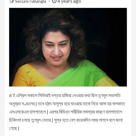
4 years ago
SecureTvBangla
6 ই এপ্রিল সকালে সিবিআই দপ্তর হাজিরা দেওয়ার কথা ছিল তৃণমূল সভাপতি
অনুব্রত মণ্ডলের | তবে হঠাৎ অসুস্থ হয়ে যাওয়ায় তাকে নিয়ে আসা হয় কলকাতা
এসএসকেএম হাসপাতালে | এরপর বিভিন্ন শারীরিক সমস্যার কারণে হাসপাতালে
চিকিৎসা চলছে তৃণমূল নেতার | সুস্থ হতে বেশ কয়েকদিন সময় লাগবে বলে জানা
গেছে |