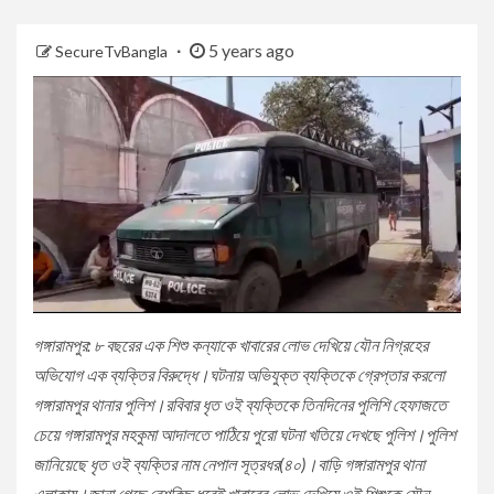
5 years ago
SecureTvBangla
গঙ্গারামপুর: ৮ বছরের এক শিশু কন্যাকে খাবারের লোভ দেখিয়ে যৌন নিগ্রহের
অভিযোগ এক ব্যক্তির বিরুদ্ধে।ঘটনায় অভিযুক্ত ব্যক্তিকে গ্রেপ্তার করলো
গঙ্গারামপুর থানার পুলিশ।রবিবার ধৃত ওই ব্যক্তিকে তিনদিনের পুলিশি হেফাজতে
চেয়ে গঙ্গারামপুর মহকুমা আদালতে পাঠিয়ে পুরো ঘটনা খতিয়ে দেখছে পুলিশ।পুলিশ
জানিয়েছে ধৃত ওই ব্যক্তির নাম নেপাল সূত্রধর(৪০)।বাড়ি গঙ্গারামপুর থানা
এলাকায়।জানা গেছে বেশকিছু ধরেই খাবারের লোভ দেখিয়ে ওই শিশুকে যৌন