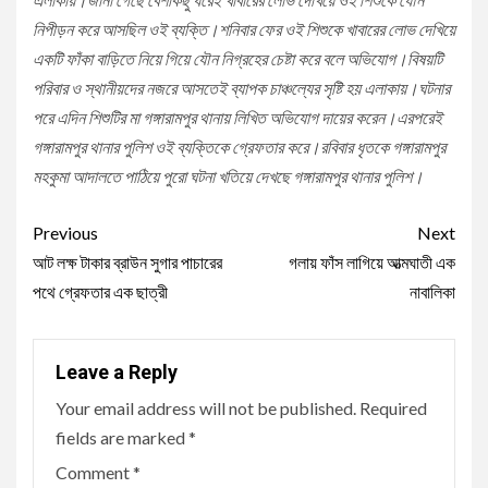
নিপীড়ন করে আসছিল ওই ব্যক্তি।শনিবার ফের ওই শিশুকে খাবারের লোভ দেখিয়ে
একটি ফাঁকা বাড়িতে নিয়ে গিয়ে যৌন নিগ্রহের চেষ্টা করে বলে অভিযোগ।বিষয়টি
পরিবার ও স্থানীয়দের নজরে আসতেই ব্যাপক চাঞ্চল্যের সৃষ্টি হয় এলাকায়।ঘটনার
পরে এদিন শিশুটির মা গঙ্গারামপুর থানায় লিখিত অভিযোগ দায়ের করেন।এরপরেই
গঙ্গারামপুর থানার পুলিশ ওই ব্যক্তিকে গ্রেফতার করে।রবিবার ধৃতকে গঙ্গারামপুর
মহকুমা আদালতে পাঠিয়ে পুরো ঘটনা খতিয়ে দেখছে গঙ্গারামপুর থানার পুলিশ।
Continue
Previous
Next
Reading
আট লক্ষ টাকার ব্রাউন সুগার পাচারের
গলায় ফাঁস লাগিয়ে আত্মঘাতী এক
পথে গ্রেফতার এক ছাত্রী
নাবালিকা
Leave a Reply
Your email address will not be published.
Required
fields are marked
*
Comment
*