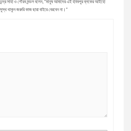
ন্দ্র সাহা ও গৌরব মন্ডল বলেন, “মানুষ আমাদের এই হবিবপুর ব্লকের আইহো
সুস্থ থাকুন জরুরি কাজ ছারা বাইরে বেরবেন না।”