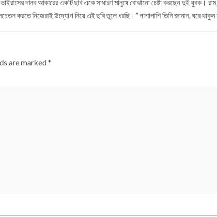
াইরাসের দানব আকারের একটি ছবি একে সাধারণ মানুষে বোঝানো চেষ্টা করছেন দুই যুবক। রাম চ
কে সচেতন করতে নিজেরাই উদ্যোগ নিয়ে এই ছবি তুলে ধরছি।” পাশাপাশি তিনি জানান, ঘরে থাকুন 
lds are marked
*