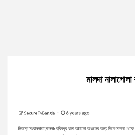
মালদা নালাগোলা 
6 years ago
SecureTvBangla
নিজস্ব সংবাদদাতা,মালদাঃ হবিবপুর থানা আইহো অঞ্চলের অন্য দিকে মালদা থেক