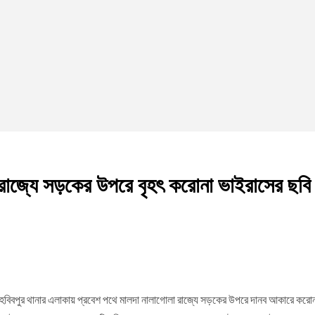
রাজ্যে সড়কের উপরে বৃহৎ করোনা ভাইরাসের ছবি এ
ে হবিবপুর থানার এলাকায় প্রবেশ পথে মালদা নালাগোলা রাজ্যে সড়কের উপরে দানব আকারে কর