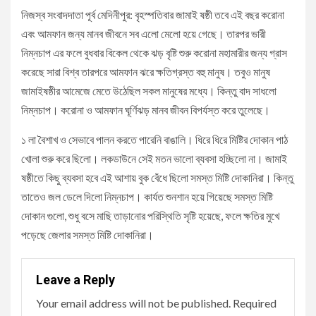
নিজস্ব সংবাদদাতা পূর্ব মেদিনীপুর: বৃহস্পতিবার জামাই ষষ্ঠী তবে এই বছর করোনা
এবং আমফান জন্য মানব জীবনে সব এলো মেলো হয়ে গেছে। তারপর ভারী
নিম্নচাপ এর ফলে বুধবার বিকেল থেকে ঝড় বৃষ্টি শুরু করোনা মহামারীর জন্য গ্রাস
করেছে সারা বিশ্ব তারপরে আমফান ঝরে ক্ষতিগ্রস্ত বহু মানুষ। তবুও মানুষ
জামাইষষ্ঠীর আমেজে মেতে উঠেছিল সকল মানুষের মধ্যে। কিন্তু বাদ সাধলো
নিম্নচাপ। করোনা ও আমফান ঘূর্ণিঝড় মানব জীবন বিপর্যস্ত করে তুলেছে।
১ লা বৈশাখ ও সেভাবে পালন করতে পারেনি বাঙালি। ধিরে ধিরে মিষ্টির দোকান পাঠ
খোলা শুরু করে ছিলো। লকডাউনে সেই মতন ভালো ব্যবসা হচ্ছিলো না। জামাই
ষষ্ঠীতে কিছু ব্যবসা হবে এই আশায় বুক বেঁধে ছিলো সমস্ত মিষ্টি দোকানিরা। কিন্তু
তাতেও জল ডেলে দিলো নিম্নচাপ। কার্যত শুনশান হয়ে গিয়েছে সমস্ত মিষ্টি
দোকান গুলো, শুধু বসে মাছি তাড়ানোর পরিস্থিতি সৃষ্টি হয়েছে, ফলে ক্ষতির মুখে
পড়েছে জেলার সমস্ত মিষ্টি দোকানিরা।
Leave a Reply
Your email address will not be published.
Required