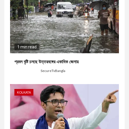
1 min read
প্রবল বৃষ্টি চলছে উত্তরবঙ্গের একাধিক জেলায়
2 days ago
SecureTvBangla
KOLKATA