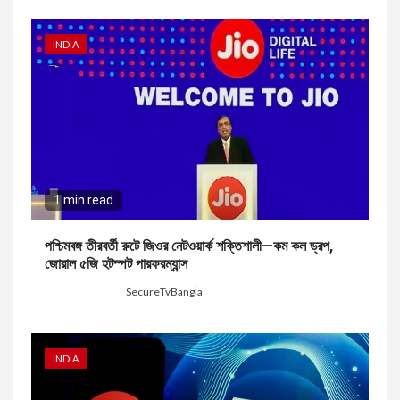
INDIA
1 min read
পশ্চিমবঙ্গ তীরবর্তী রুটে জিওর নেটওয়ার্ক শক্তিশালী—কম কল ড্রপ,
জোরাল ৫জি হটস্পট পারফরম্যান্স
7 days ago
SecureTvBangla
INDIA