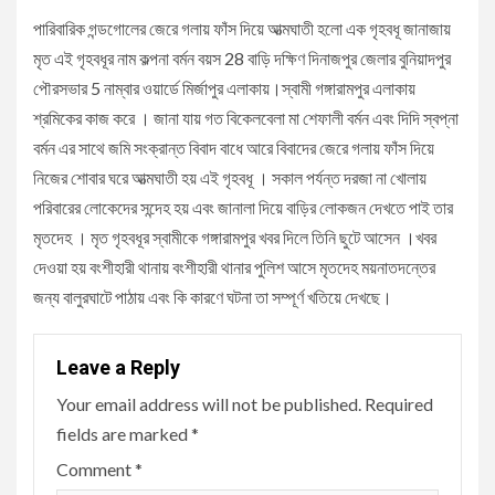
পারিবারিক গন্ডগোলের জেরে গলায় ফাঁস দিয়ে আত্মঘাতী হলো এক গৃহবধূ জানাজায়
মৃত এই গৃহবধূর নাম কল্পনা বর্মন বয়স 28 বাড়ি দক্ষিণ দিনাজপুর জেলার বুনিয়াদপুর
পৌরসভার 5 নাম্বার ওয়ার্ডে মির্জাপুর এলাকায়।স্বামী গঙ্গারামপুর এলাকায়
শ্রমিকের কাজ করে । জানা যায় গত বিকেলবেলা মা শেফালী বর্মন এবং দিদি স্বপ্না
বর্মন এর সাথে জমি সংক্রান্ত বিবাদ বাধে আরে বিবাদের জেরে গলায় ফাঁস দিয়ে
নিজের শোবার ঘরে আত্মঘাতী হয় এই গৃহবধূ । সকাল পর্যন্ত দরজা না খোলায়
পরিবারের লোকেদের সন্দেহ হয় এবং জানালা দিয়ে বাড়ির লোকজন দেখতে পাই তার
মৃতদেহ । মৃত গৃহবধূর স্বামীকে গঙ্গারামপুর খবর দিলে তিনি ছুটে আসেন ।খবর
দেওয়া হয় বংশীহারী থানায় বংশীহারী থানার পুলিশ আসে মৃতদেহ ময়নাতদন্তের
জন্য বালুরঘাটে পাঠায় এবং কি কারণে ঘটনা তা সম্পূর্ণ খতিয়ে দেখছে।
Leave a Reply
Your email address will not be published.
Required
fields are marked
*
Comment
*