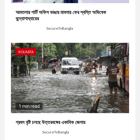
আমতলার পার্টি অফিস ভাঙার মামলায় ফের স্বস্তি অভিষেক
বন্দ্যোপাধ্যায়ের
6 hours ago
SecureTvBangla
KOLKATA
1 min read
প্রবল বৃষ্টি চলছে উত্তরবঙ্গের একাধিক জেলায়
1 day ago
SecureTvBangla