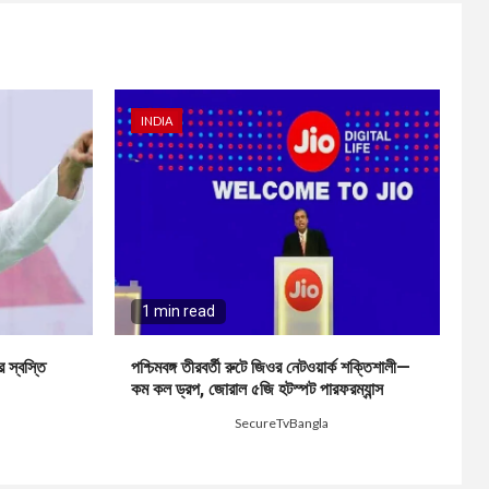
INDIA
1 min read
 স্বস্তি
পশ্চিমবঙ্গ তীরবর্তী রুটে জিওর নেটওয়ার্ক শক্তিশালী—
কম কল ড্রপ, জোরাল ৫জি হটস্পট পারফরম্যান্স
1 week ago
SecureTvBangla