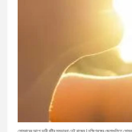
সোমবারের আগে ভারী বৃষ্টির সম্ভাবনা নেই রাজ্যে | দক্ষিণবঙ্গের জেলাগুলিতে সোমব