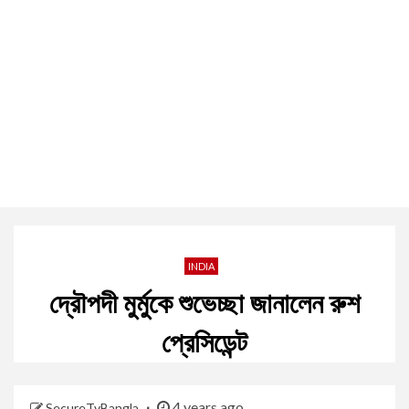
INDIA
দ্রৌপদী মুর্মুকে শুভেচ্ছা জানালেন রুশ
প্রেসিডেন্ট
4 years ago
SecureTvBangla