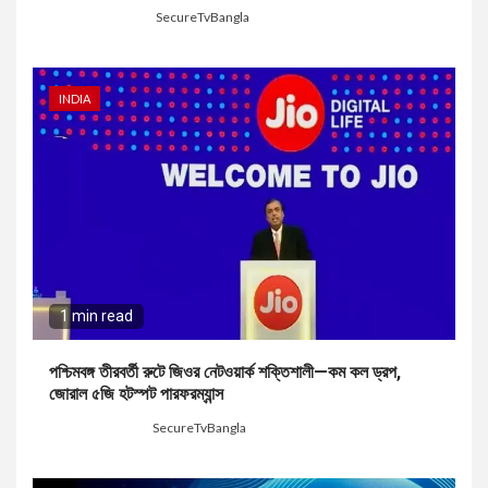
9 hours ago
SecureTvBangla
INDIA
1 min read
পশ্চিমবঙ্গ তীরবর্তী রুটে জিওর নেটওয়ার্ক শক্তিশালী—কম কল ড্রপ,
জোরাল ৫জি হটস্পট পারফরম্যান্স
1 week ago
SecureTvBangla