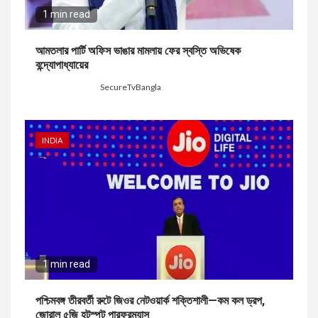
1 min read
আমতলার পার্টি অফিস ভাঙার মামলায় ফের স্বস্তি অভিষেক
বন্দ্যোপাধ্যায়ের
3 days ago
SecureTvBangla
INDIA
1 min read
পশ্চিমবঙ্গ তীরবর্তী রুটে জিওর নেটওয়ার্ক শক্তিশালী—কম কল ড্রপ,
জোরাল ৫জি হটস্পট পারফরম্যান্স