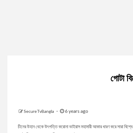
গোটা বি
6 years ago
SecureTvBangla
চীনের উহান থেকে উৎপত্তি করোনা ভাইরাস মহামারী আকার ধারণ করে সারা বিশ্বে দাপ