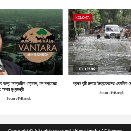
KOLKATA
ad
1 min read
ণীর জন্য আন্তরিক ধন্যবাদ, বন দপ্তরের
প্রবল বৃষ্টি চলছে উত্তরবঙ্গের একাধিক 
 অসম মুখ্যমন্ত্রী
3 days ago
SecureTvBangla
SecureTvBangla
Copyright © All rights reserved.
|
Newsium
by AF themes.