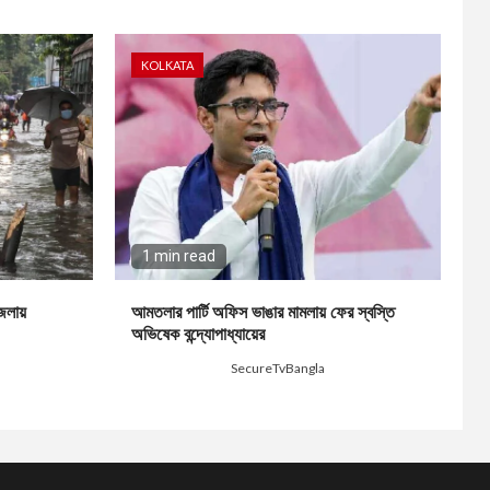
KOLKATA
1 min read
জেলায়
আমতলার পার্টি অফিস ভাঙার মামলায় ফের স্বস্তি
অভিষেক বন্দ্যোপাধ্যায়ের
4 days ago
SecureTvBangla