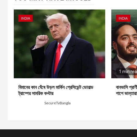
INDIA
INDIA
1 min re
বিমানের কান ঘেঁষে উড়ল মার্কিন প্রেসিডেন্ট ডোনাল্ড
বানভাসি প্রা
ট্রাম্পের সামরিক কপ্টার
পাশে ভান্তারা:
1 day ago
SecureTvBangla
2 days ago