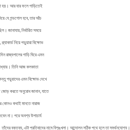
য়া হয়। আর যার ফলে গাড়িতেই
িয়ে যে গন্ডগোল হবে, তার আঁচ
ছিল। জানাযায়, নির্ধারিত সময়ে
যাকার্ড নিয়ে পড়ুয়ারা বিক্ষোভ
িন রাজ্যপালের গাড়ি ঘিরে এমন
োপাধ্যায়। তিনি আজ কলকাতা
ন্তু পড়ুয়াদের এমন বিক্ষোভ দেখে
াত জোড় করতে অনুরোধ জানান, যাতে
তাঁর কোনও কথাই মানতে নারাজ
 দেবেন না। পরে অবশ্য উপাচার্য
 তাঁদের বক্তব্য, এটা প্রতিবাদের নামে বিশৃঙ্খলা। আন্দোলন সঠিক পথে হলে তা সমর্থনযোগ্