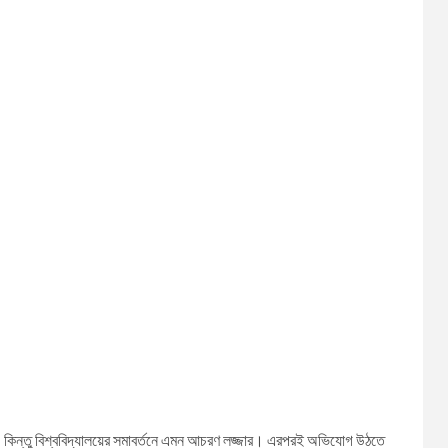
য। কিন্তু বিশ্ববিদ্যালয়ের সমাবর্তনে এমন আচরণ লজ্জার। এরপরই অভিযোগ উঠতে