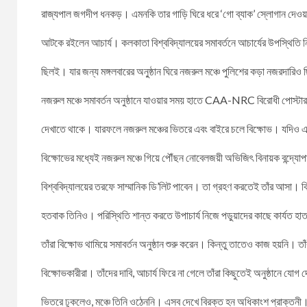
রাজ্যপাল জগদীপ ধনকড়। এমনকি তার গাড়ি ঘিরে ধরে ‘গো ব্যাক’ স্লোগান দেও
আটকে রইলেন আচার্য। কলকাতা বিশ্ববিদ্যালয়ের সমাবর্তনে আচার্যের উপস্থিতি ন
ছিলই। যার জন্য মঙ্গলবারের অনু্ষ্ঠান ঘিরে নজরুল মঞ্চে পুলিশের কড়া নজরদারিও 
নজরুল মঞ্চে সমাবর্তন অনুষ্ঠানে যাওয়ার সময় হাতে CAA-NRC বিরোধী পোস্টার, প্ল্
দেখাতে থাকে। যারফলে নজরুল মঞ্চের ভিতরে এবং বাইরে চলে বিক্ষোভ। যদিও এদ
বিক্ষোভের মধ্যেই নজরুল মঞ্চে গিয়ে পৌঁছন নোবেলজয়ী অভিজিৎ বিনায়ক বন্দ্য
বিশ্ববিদ্যালয়ের তরফে সাম্মানিক ডি’লিট পাবেন। তা গ্রহণ করতেই তাঁর আসা। কি
হতবাক তিনিও। পরিস্থিতি শান্ত করতে উপাচার্য নিজে পড়ুয়াদের কাছে কার্যত হ
তাঁরা বিক্ষোভ থামিয়ে সমাবর্তন অনুষ্ঠান শুরু করেন। কিন্তু তাতেও কাজ হয়নি। 
বিক্ষোভকারীরা। তাঁদের দাবি, আচার্য ফিরে না গেলে তাঁরা কিছুতেই অনুষ্ঠানে যোগ
ভিতরে ঢুকলেও, মঞ্চে তিনি ওঠেননি। এসব দেখে বিরক্ত হন অধিকাংশ প্রাক্তনী।