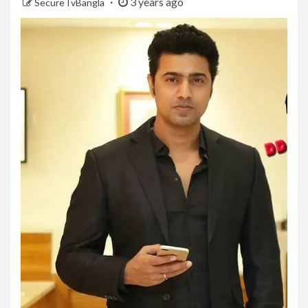
3 years ago
SecureTvBangla