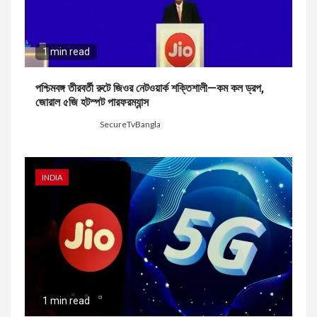
1 min read
পশ্চিমবঙ্গ তীরবর্তী রুটে জিওর নেটওয়ার্ক শক্তিশালী—কম কল ড্রপ,
জোরাল ৫জি হটস্পট পারফরম্যান্স
6 days ago
SecureTvBangla
INDIA
1 min read