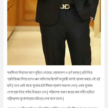
স্বাধীনতা দিবসের আগে মুক্তি পেয়েছে ব্যোমকেশ ও দুর্গ রহস্য | ছবি নিয়ে
প্রতিক্রিয়া মিশ্র হলেও বক্স অফিসের রিপোর্ট অনুযায়ী ভালই ব্যবসা করছে এই দুই
ছবি | তবে এরই মাঝে পুজোর ছবি টিজার প্রকাশ করলেন দেব | এবার পুজোয়
দেশপ্রেম নিয়ে পর্দায় ফিরছেন দেব | পরিচালক অরুণ রায়ের বাঘা যতীন ছবিতে
যতীন্দ্রনাথ মুখোপাধ্যায় চরিত্রে দেখা যাবে তাকে |