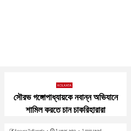
KOLKATA
সৌরভ গঙ্গোপাধ্যায়কে নবান্ন অভিযানে
শামিল করতে চান চাকরিহারারা
1 year ago
SecureTvBangla
1 min read