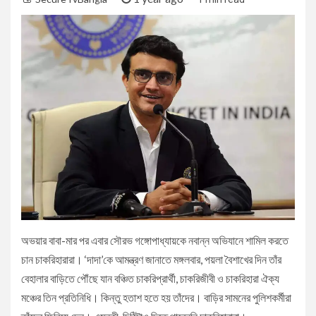
অভয়ার বাবা-মার পর এবার সৌরভ গঙ্গোপাধ্যায়কে নবান্ন অভিযানে শামিল করতে
চান চাকরিহারারা। ‘দাদা’কে আমন্ত্রণ জানাতে মঙ্গলবার, পয়লা বৈশাখের দিন তাঁর
বেহালার বাড়িতে পৌঁছে যান বঞ্চিত চাকরিপ্রার্থী, চাকরিজীবী ও চাকরিহারা ঐক্য
মঞ্চের তিন প্রতিনিধি। কিন্তু হতাশ হতে হয় তাঁদের। বাড়ির সামনের পুলিশকর্মীরা