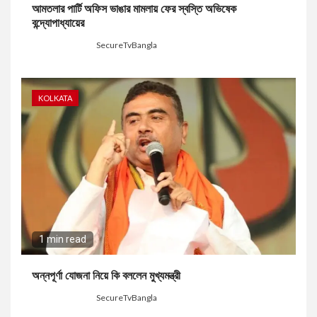
আমতলার পার্টি অফিস ভাঙার মামলায় ফের স্বস্তি অভিষেক
বন্দ্যোপাধ্যায়ের
4 days ago
SecureTvBangla
KOLKATA
1 min read
অন্নপূর্ণা যোজনা নিয়ে কি বললেন মুখ্যমন্ত্রী
5 days ago
SecureTvBangla