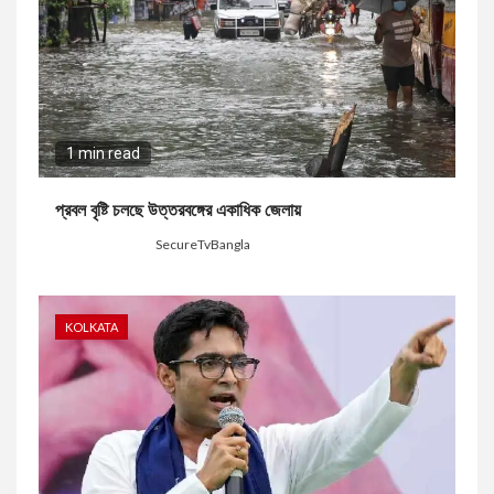
1 min read
প্রবল বৃষ্টি চলছে উত্তরবঙ্গের একাধিক জেলায়
3 days ago
SecureTvBangla
KOLKATA