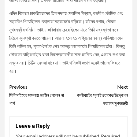
তাঁদের ফিরিয়ে দেন। এমনকী, চিঠিটাও দিতে পারেননি চাকরিহারারা।
এদিন বিকেলে চাকরিহারাদের তিন সদস্য় দেবাশিস বিশ্বাস, শুভদীপ ভৌমিক এবং
সত্যজিৎ গিয়েছিলেন বেহালায় ‘মহারাজে’র বাড়িতে। তাঁদের কথায়, সৌরভ
মুখ্যমন্ত্রীর ঘনিষ্ঠ। তাই চাকরিহারারা চেয়েছিলেন যাতে তিনি মধ্যস্থতা করে
বৈঠকে ব্যবস্থা করতে পারেন। আর না হলে ২১ এপ্রিলের নবান্ন অভিযানে যেন
তিনি শামিল হন, ‘ক্যাপ্টেন’কে সেই আমন্ত্রণ জানাতেই গিয়েছিলেন তাঁরা। কিন্তু
সৌরভের বাড়ির বাইরে থাকা নিরাপত্তারক্ষীরা সাফ জানিয়ে দেন, এভাবে দেখা করা
সম্ভব নয়। চিঠিও দেওয়া যাবে না। তাই খানিকটা হতাশ হয়েই তাঁদের ফিরতে
হয়।
Continue
Previous
Next
Reading
সিবিআইয়ের মামলায় জামিন পেলেন না
কালীঘাটের স্কাইওয়াকের উদ্বোধন
পার্থ
করলেন মুখ্যমন্ত্রী
Leave a Reply
Your email address will not be published.
Required