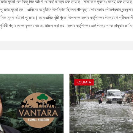
োর সূচনা বেশ কিছু দিন আগে থেকেই রাজ্যে শুরু হয়েছে।সামাজিক দূরত্ব মেনেই শুরু হয়েছে খুঁট
ঁটি পূজোর সূচনা হল। এদিনের অনুষ্ঠানে উপস্থিত ছিলেন পাঁশকুড়া পৌরসভার পৌরপ্রধান নন্দকুম
ুষ্ঠানিক সূচনা ঘটলো পূজোর। তবে এদিন খুঁটি পূজো উপলক্ষে ক্লাব কর্তৃপক্ষের উদ্যোগে গ্রীষ্
 পৃথিবী গড়ার লক্ষে বৃক্ষদানের আয়োজন করা হয়।ক্লাব কর্তৃপক্ষের এই উদ্যোগকে সাধুবাদ জান
KOLKATA