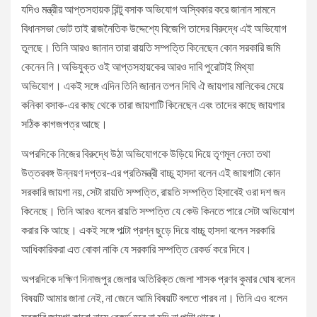
যদিও মন্ত্রীর আপ্তসহায়ক রিন্টু বসাক অভিযোগ অস্বিকার করে জানান সামনে
বিধানসভা ভোট তাই রাজনৈতিক উদ্দেশ্যে বিজেপি তাদের বিরুদ্ধে এই অভিযোগ
তুলছে। তিনি আরও জানান তারা রায়তি সম্পত্তি কিনেছেন কোন সরকারি জমি
কেনেন নি।অভিযুক্ত ওই আপ্তসহায়কের আরও দাবি পুরোটাই মিথ্যা
অভিযোগ। একই সঙ্গে এদিন তিনি জানান তপন দিঘি ঐ জায়গার মালিকের মেয়ে
কনিকা বসাক-এর কাছ থেকে তারা জায়গাটি কিনেছেন এবং তাদের কাছে জায়গার
সঠিক কাগজপত্র আছে।
অপরদিকে নিজের বিরুদ্ধে উঠা অভিযোগকে উড়িয়ে দিয়ে তৃণমূল নেতা তথা
উত্তরবঙ্গ উন্নয়ণ দপ্তর-এর প্রতিমন্ত্রী বাচ্চু হাসদা বলেন এই জায়গাটা কোন
সরকারি জায়গা নয়, সেটা রায়তি সম্পত্তি, রায়তি সম্পত্তি হিসাবেই ওরা দশ জন
কিনেছে। তিনি আরও বলেন রায়তি সম্পত্তি যে কেউ কিনতে পারে সেটা অভিযোগ
করার কি আছে। একই সঙ্গে পাল্টা প্রশ্ন ছুড়ে দিয়ে বাচ্চু হাসদা বলেন সরকারি
আধিকারিকরা এত বোকা নাকি যে সরকারি সম্পত্তি রেকর্ড করে দিবে।
অপরদিকে দক্ষিণ দিনাজপুর জেলার অতিরিক্ত জেলা শাসক প্রণব কুমার ঘোষ বলেন
বিষয়টি আমার জানা নেই, না জেনে আমি বিষয়টি বলতে পারব না। তিনি এও বলেন
সরকারি জায়গা কারো নামে রেকর্ড হবে না যদি না পাট্টা থাকে।