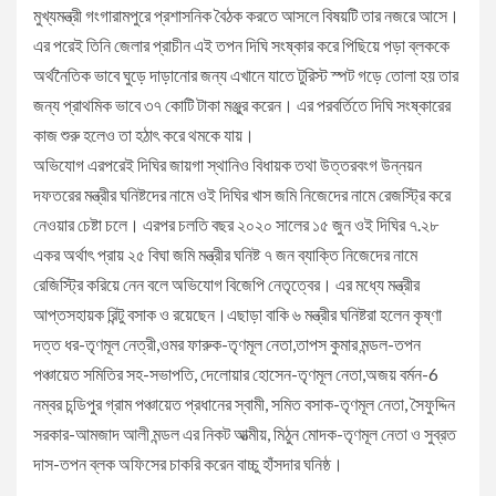
মুখ্যমন্ত্রী গংগারামপুরে প্রশাসনিক বৈঠক করতে আসলে বিষয়টি তার নজরে আসে।
এর পরেই তিনি জেলার প্রাচীন এই তপন দিঘি সংষ্কার করে পিছিয়ে পড়া ব্লককে
অর্থনৈতিক ভাবে ঘুড়ে দাড়ানোর জন্য এখানে যাতে টুরিস্ট স্পট গড়ে তোলা হয় তার
জন্য প্রাথমিক ভাবে ৩৭ কোটি টাকা মঞ্জুর করেন। এর পরবর্তিতে দিঘি সংষ্কারের
কাজ শুরু হলেও তা হঠাৎ করে থমকে যায়।
অভিযোগ এরপরেই দিঘির জায়গা স্থানিও বিধায়ক তথা উত্তরবংগ উন্নয়ন
দফতরের মন্ত্রীর ঘনিষ্টদের নামে ওই দিঘির খাস জমি নিজেদের নামে রেজস্ট্রি করে
নেওয়ার চেষ্টা চলে। এরপর চলতি বছর ২০২০ সালের ১৫ জুন ওই দিঘির ৭.২৮
একর অর্থাৎ প্রায় ২৫ বিঘা জমি মন্ত্রীর ঘনিষ্ট ৭ জন ব্যাক্তি নিজেদের নামে
রেজিস্ট্রি করিয়ে নেন বলে অভিযোগ বিজেপি নেতৃত্বের। এর মধ্যে মন্ত্রীর
আপ্তসহায়ক রিন্টু বসাক ও রয়েছেন।এছাড়া বাকি ৬ মন্ত্রীর ঘনিষ্টরা হলেন কৃষ্ণা
দত্ত ধর-তৃণমূল নেত্রী,ওমর ফারুক-তৃণমূল নেতা,তাপস কুমার মন্ডল-তপন
পঞ্চায়েত সমিতির সহ-সভাপতি, দেলোয়ার হোসেন-তৃণমূল নেতা,অজয় বর্মন-6
নম্বর চন্ডিপুর গ্রাম পঞ্চায়েত প্রধানের স্বামী, সমিত বসাক-তৃণমূল নেতা, সৈফুদ্দিন
সরকার-আমজাদ আলী মন্ডল এর নিকট আত্মীয়, মিঠুন মোদক-তৃণমূল নেতা ও সুব্রত
দাস-তপন ব্লক অফিসের চাকরি করেন বাচ্চু হাঁসদার ঘনিষ্ঠ।