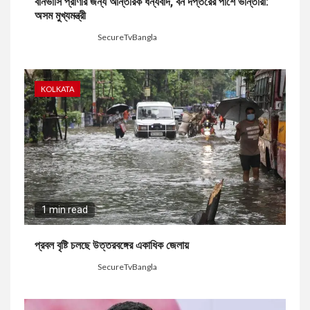
বানভাসি প্রাণীর জন্য আন্তরিক ধন্যবাদ, বন দপ্তরের পাশে ভান্তারা:
অসম মুখ্যমন্ত্রী
3 days ago
SecureTvBangla
KOLKATA
1 min read
প্রবল বৃষ্টি চলছে উত্তরবঙ্গের একাধিক জেলায়
4 days ago
SecureTvBangla