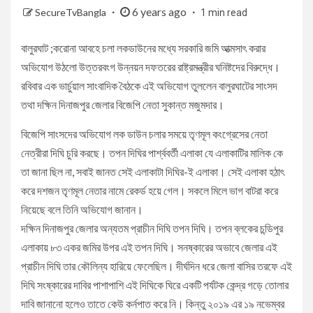
6 years ago
SecureTvBangla
1 min read
বালুরঘাট ;করোনা আবহে চলা লকডাউনের মধ্যে সরকারি জমি আত্মসাৎ করার
অভিযোগ উঠলো উত্তরবংগ উন্নয়ন দফতরের রাষ্ট্রমন্ত্রীর ঘনিষ্টদের বিরুদ্ধে।
রবিবার এক ভার্চুয়াল সাংবাদিক বৈঠকে এই অভিযোগ তুললেন বালুরঘাটের সাংসদ
তথা দক্ষিন দিনাজপুর জেলার বিজেপি নেতা সুকান্ত মজুমদার।
বিজেপি সাংসদের অভিযোগ লক ডাউন চলার সময়ে তৃণমূল কংগ্রেসের নেতা
নেত্রীরা দিঘি চুরি করছে। তপন দিঘির পার্শ্ববর্তী এলাকা যে এলাকাটির মালিক কে
তা জানা ছিল না, সবাই জানত সেই এলাকাটা দিঘির-ই এলাকা। সেই এলাকা হঠাৎ
করে দশজন তৃণমূল নেতার নামে রেকর্ড হয়ে গেল। সকলে মিলে ভাগ বাটরা করে
নিয়েছে বলে তিনি অভিযোগ জানান।
দক্ষিন দিনাজপুর জেলার অন্যতম প্রাচীন দিঘি তপন দিঘি। তপন ব্লকের চন্ডিপুর
এলাকায় ৮৩ একর জমির উপর এই তপন দিঘি। সনষ্কারের অভাবে জেলার এই
প্রাচীন দিঘি তার কৌলিন্য হারিয়ে ফেলেছিল। দীর্ঘদিন ধরে জেলা বাসির তরফে এই
দিঘি সংষ্কারের দাবির পাশাপাশি এই দিঘিকে ঘিরে একটি পর্যটক কেন্দ্র গড়ে তোলার
দাবি জানানো হলেও তাতে কেউ কর্নপাত করে নি। কিন্তু ২০১৯ এর ১৯ নভেম্বর