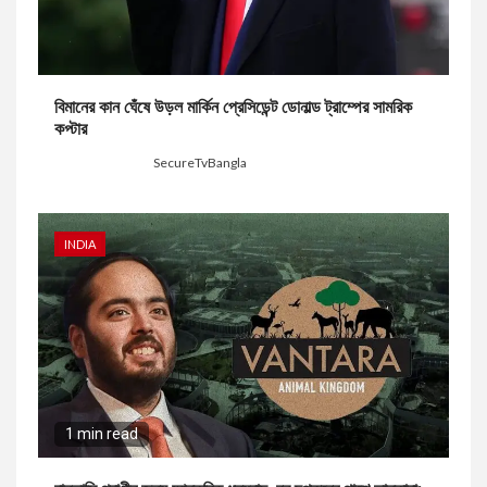
বিমানের কান ঘেঁষে উড়ল মার্কিন প্রেসিডেন্ট ডোনাল্ড ট্রাম্পের সামরিক
কপ্টার
2 days ago
SecureTvBangla
INDIA
1 min read