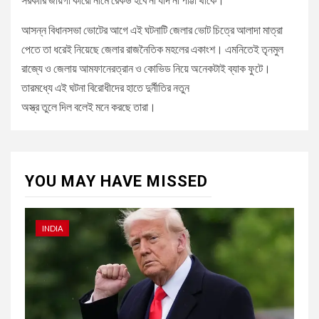
আসন্ন বিধানসভা ভোটের আগে এই ঘটনাটি জেলার ভোট চিত্রে আলাদা মাত্রা
পেতে তা ধরেই নিয়েছে জেলার রাজনৈতিক মহলের একাংশ। এমনিতেই তৃনমুল
রাজ্যে ও জেলায় আমফানেরত্রান ও কোভিড নিয়ে অনেকটাই ব্যাক ফুটে।
তারমধ্যে এই ঘটনা বিরোধীদের হাতে দুর্নীতির নতুন
অস্ত্র তুলে দিল বলেই মনে করছে তারা।
YOU MAY HAVE MISSED
INDIA