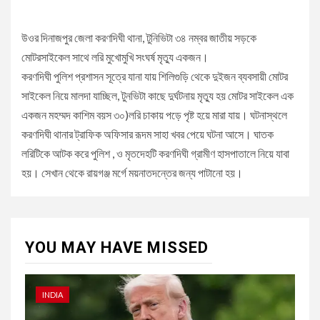
উওর দিনাজপুর জেলা করণদিঘী থানা, টুনিভিটা ৩৪ নম্বর জাতীয় সড়কে
মোটরসাইকেল সাথে লরি মুখোমুখি সংঘর্ষ মৃত্যু একজন।
করণদিঘী পুলিশ প্রশাসন সূত্রে যানা যায় শিলিগুড়ি থেকে দুইজন ব্যবসায়ী মোটর
সাইকেল নিয়ে মালদা যাচ্ছিল, টুনভিটা কাছে দুর্ঘটনায় মৃত্যু হয় মোটর সাইকেল এক
একজন মহম্মদ কাশিম বয়স ৩০)লরি চাকায় পড়ে পৃষ্ট হয়ে মারা যায়। ঘটনাস্থলে
করণদিঘী থানার ট্রাফিক অফিসার রূদম সাহা খবর পেয়ে ঘটনা আসে। ঘাতক
লরিটিকে আটক করে পুলিশ , ও মৃতদেহটি করণদিঘী গ্রামীণ হাসপাতালে নিয়ে যাবা
হয়। সেখান থেকে রায়গঞ্জ মর্গে ময়নাতদন্তের জন্য পাটানো হয়।
YOU MAY HAVE MISSED
INDIA