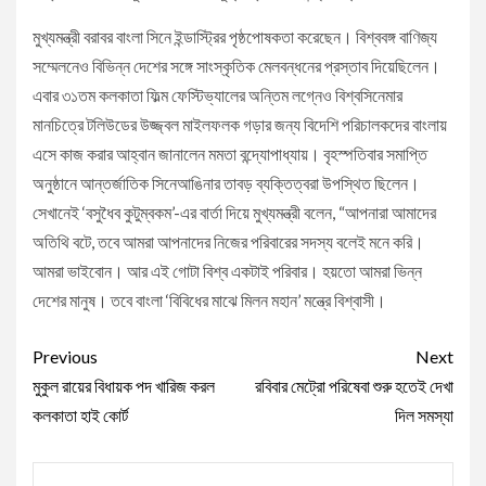
মুখ্যমন্ত্রী বরাবর বাংলা সিনে ইন্ডাস্ট্রির পৃষ্ঠপোষকতা করেছেন। বিশ্ববঙ্গ বাণিজ্য
সম্মেলনেও বিভিন্ন দেশের সঙ্গে সাংস্কৃতিক মেলবন্ধনের প্রস্তাব দিয়েছিলেন।
এবার ৩১তম কলকাতা ফিল্ম ফেস্টিভ্যালের অন্তিম লগ্নেও বিশ্বসিনেমার
মানচিত্রে টলিউডের উজ্জ্বল মাইলফলক গড়ার জন্য বিদেশি পরিচালকদের বাংলায়
এসে কাজ করার আহ্বান জানালেন মমতা বন্দ্যোপাধ্যায়। বৃহস্পতিবার সমাপ্তি
অনুষ্ঠানে আন্তর্জাতিক সিনেআঙিনার তাবড় ব্যক্তিত্বরা উপস্থিত ছিলেন।
সেখানেই ‘বসুধৈব কুটুম্বকম’-এর বার্তা দিয়ে মুখ্যমন্ত্রী বলেন, “আপনারা আমাদের
অতিথি বটে, তবে আমরা আপনাদের নিজের পরিবারের সদস্য বলেই মনে করি।
আমরা ভাইবোন। আর এই গোটা বিশ্ব একটাই পরিবার। হয়তো আমরা ভিন্ন
দেশের মানুষ। তবে বাংলা ‘বিবিধের মাঝে মিলন মহান’ মন্ত্রে বিশ্বাসী।
Continue
Previous
Next
Reading
মুকুল রায়ের বিধায়ক পদ খারিজ করল
রবিবার মেট্রো পরিষেবা শুরু হতেই দেখা
কলকাতা হাই কোর্ট
দিল সমস্যা