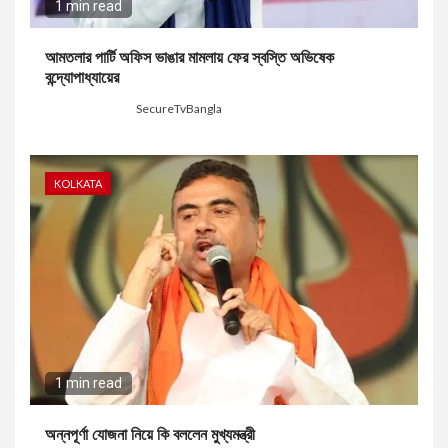
1 min read
আমতলার পার্টি অফিস ভাঙার মামলায় ফের স্বস্তি অভিষেক
বন্দ্যোপাধ্যায়ের
5 days ago
SecureTvBangla
KOLKATA
1 min read
অন্নপূর্ণা যোজনা নিয়ে কি বললেন মুখ্যমন্ত্রী