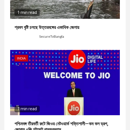
1 min read
প্রবল বৃষ্টি চলছে উত্তরবঙ্গের একাধিক জেলায়
1 day ago
SecureTvBangla
INDIA
1 min read
পশ্চিমবঙ্গ তীরবর্তী রুটে জিওর নেটওয়ার্ক শক্তিশালী—কম কল ড্রপ,
জোরাল ৫জি হটস্পট পারফরম্যান্স