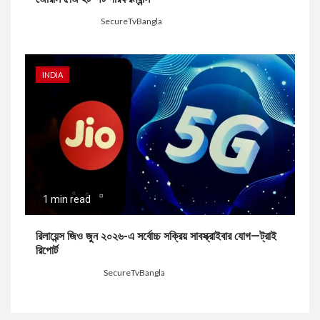
7 days ago
SecureTvBangla
INDIA
1 min read
রিলায়েন্স জিও জুন ২০২৬-এ সর্বোচ্চ সক্রিয় সাবস্ক্রাইবার যোগ—ট্রাই
রিপোর্ট
1 week ago
SecureTvBangla