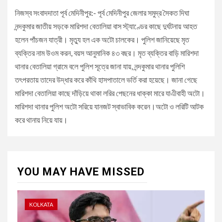
নিজস্ব সংবাদদাতা পূর্ব মেদিনীপুর:- পূর্ব মেদিনীপুর জেলার সমুদ্র সৈকত দিঘা
নন্দকুমার জাতীয় সড়কে মারিশদা বেতালিয়া বাস স্ট্যাণ্ডের কাছে দুর্ঘটনায় আহত
হলেন পাঁচজন যাত্রী। মৃত্যু হল এক অটো চালকের। পুলিশ জানিয়েছে মৃত
ব্যক্তির নাম উওম করন, বয়স আনুমানিক ৪৩ বছর। মৃত ব্যক্তির বাড়ি মারিশদা
থানার বেতালিয়া গ্রামে বলে পুলিশ সূত্রে জানা যায়, নন্দকুমার থানার পুলিশি
তৎপরতায় তাদের উদ্ধার করে কাঁথি হাসপাতালে ভর্তি করা হয়েছে। জানা গেছে
মারিশদা বেতালিয়া কাছে দাঁড়িয়ে থাকা লরির পেছনের ধাক্কা মারে যাএীবাহী অটো।
মারিশদা থানার পুলিশ অটো সরিয়ে যানজট স্বাভাবিক করেন।অটো ও লরিটি আটক
করে থানায় নিয়ে যায়।
YOU MAY HAVE MISSED
KOLKATA