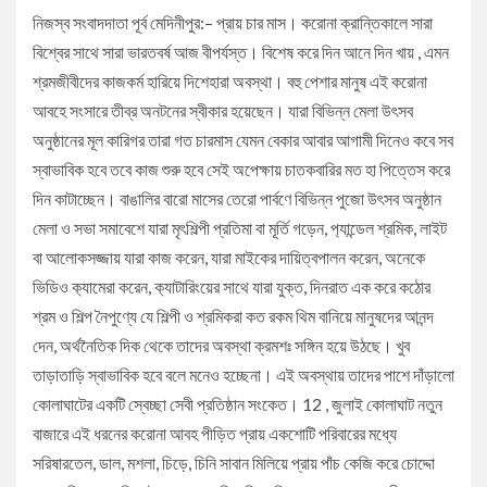
নিজস্ব সংবাদদাতা পূর্ব মেদিনীপুর:– প্রায় চার মাস। করোনা ক্রান্তিকালে সারা
বিশ্বের সাথে সারা ভারতবর্ষ আজ বীপর্যস্ত। বিশেষ করে দিন আনে দিন খায় , এমন
শ্রমজীবীদের কাজকর্ম হারিয়ে দিশেহারা অবস্থা। বহু পেশার মানুষ এই করোনা
আবহে সংসারে তীব্র অনটনের স্বীকার হয়েছেন। যারা বিভিন্ন মেলা উৎসব
অনুষ্ঠানের মূল কারিগর তারা গত চারমাস যেমন বেকার আবার আগামী দিনেও কবে সব
স্বাভাবিক হবে তবে কাজ শুরু হবে সেই অপেক্ষায় চাতকবারির মত হা পিত্তেস করে
দিন কাটাচ্ছেন। বাঙালির বারো মাসের তেরো পার্বণে বিভিন্ন পুজো উৎসব অনুষ্ঠান
মেলা ও সভা সমাবেশে যারা মৃৎশিল্পী প্রতিমা বা মূর্তি গড়েন, প‍্যান্ডেল শ্রমিক, লাইট
বা আলোকসজ্জায় যারা কাজ করেন, যারা মাইকের দায়িত্বপালন করেন, অনেকে
ভিডিও ক‍্যামেরা করেন, ক‍্যাটারিংয়ের সাথে যারা যুক্ত, দিনরাত এক করে কঠোর
শ্রম ও শিল্প নৈপুণ্যে যে শিল্পী ও শ্রমিকরা কত রকম থিম বানিয়ে মানুষদের আনন্দ
দেন, অর্থনৈতিক দিক থেকে তাদের অবস্থা ক্রমশঃ সঙ্গিন হয়ে উঠছে। খুব
তাড়াতাড়ি স্বাভাবিক হবে বলে মনেও হচ্ছেনা। এই অবস্থায় তাদের পাশে দাঁড়ালো
কোলাঘাটের একটি স্বেচ্ছা সেবী প্রতিষ্ঠান সংকেত। 12 , জুলাই কোলাঘাট নতুন
বাজারে এই ধরনের করোনা আবহ পীড়িত প্রায় একশোটি পরিবারের মধ্যে
সরিষারতেল, ডাল, মশলা, চিড়ে, চিনি সাবান মিলিয়ে প্রায় পাঁচ কেজি করে চোদ্দো