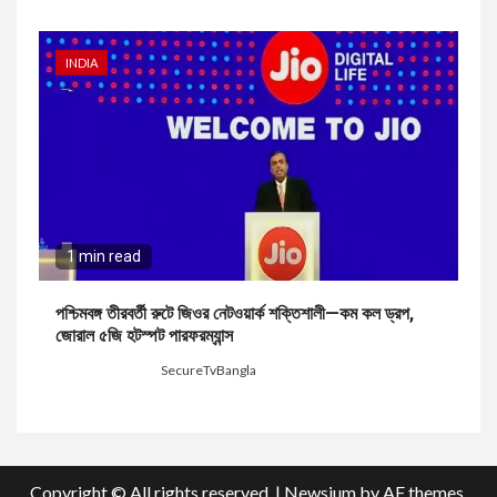
INDIA
1 min read
পশ্চিমবঙ্গ তীরবর্তী রুটে জিওর নেটওয়ার্ক শক্তিশালী—কম কল ড্রপ,
জোরাল ৫জি হটস্পট পারফরম্যান্স
1 week ago
SecureTvBangla
Copyright © All rights reserved.
|
Newsium
by AF themes.