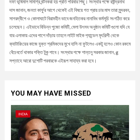
দফা ভূষিমাল সামগ্রি বন্টনকরা হয় প্রতি পরিবার পিছু। সংস্থার পক্ষে রবীন্দ্রনাথ
দাস জানান, জনতা কার্ফুর আগে থেকেই এই বিষয়ে গত প্রায় চার মাস তারা সুন্দরবন,
সাগরদ্বীপে ও কোলাঘাটে বিরামহীন ভাবে জনহিতকর নানাবিধ কর্মসূচি সংগঠিত করে
চলেছেন। এইভাবে বিভিন্ন পুজো কমিটি, মেলা উৎসব অনুষ্ঠান কমিটি গুলো যদি যে
যার এলাকায় এদের পাশে দাঁড়ায় তাহলে লাইট মাইক প‍্যান্ডেল মৃৎশিল্পী থেকে
ক‍্যাটারিংয়ের কাজে যুক্ত শ্রমিকদের মুখে হাসি না ফুটলেও একটু হলেও কোন রকমে
বেঁচেবর্তে থাকার শক্তি টুকু পাবে। সংস্থার পক্ষে শান্তনু সরকার জানান, g
সপ্তাহে আরো দুশোটি পরবারকে এইরূপ সাহায্য করা হবে।
YOU MAY HAVE MISSED
INDIA